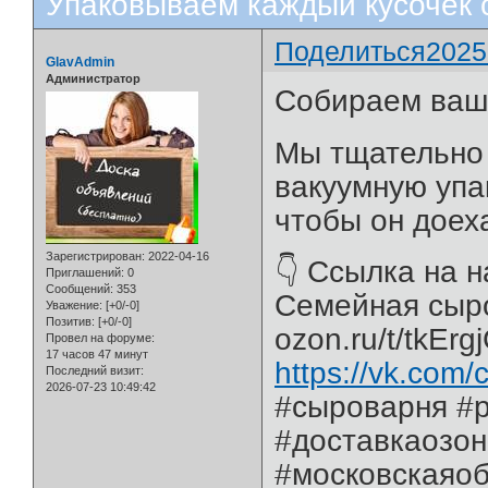
Упаковываем каждый кусочек 
Поделиться
2025
GlavAdmin
Администратор
Собираем ваши
Мы тщательно 
вакуумную упак
чтобы он доех
Зарегистрирован
: 2022-04-16
👇 Ссылка на 
Приглашений:
0
Сообщений:
353
Семейная сыр
Уважение:
[+0/-0]
Позитив:
[+0/-0]
ozon.ru/t/tkErg
Провел на форуме:
17 часов 47 минут
https://vk.com
Последний визит:
2026-07-23 10:49:42
#сыроварня #
#доставкаозон
#московскаяоб