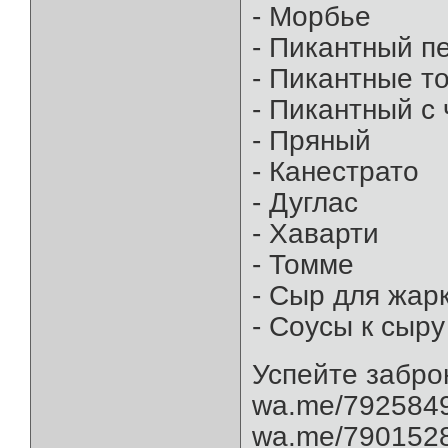
- Морбье
- Пикантный п
- Пикантные т
- Пикантный с
- Пряный
- Канестрато
- Дуглас
- Хаварти
- Томме
- Сыр для жар
- Соусы к сыру⁩
Успейте забро
wa.me/792584
wa.me/790152