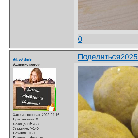
0
Поделиться
2025
GlavAdmin
Администратор
Зарегистрирован
: 2022-04-16
Приглашений:
0
Сообщений:
353
Уважение:
[+0/-0]
Позитив:
[+0/-0]
Провел на форуме: