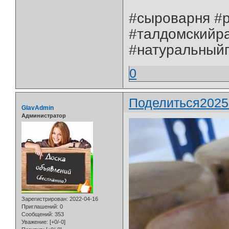
#сыроварня #
#талдомскийр
#натуральный
0
Поделиться
2025
GlavAdmin
Администратор
Зарегистрирован
: 2022-04-16
Приглашений:
0
Сообщений:
353
Уважение:
[+0/-0]