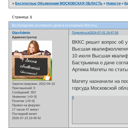
»
Бесплатные Объявления МОСКОВСКАЯ ОБЛАСТЬ
»
Новости
»
К
Страница:
1
Возбуждение уголовного дела в отношении Матеты
GlavAdmin
Поделиться
2024-07-01 19:47:56
Администратор
ВККС решит вопрос об у
Высшая квалифколлегия 
10 июля Высшая квалифи
Бастрыкина о даче согл
Артема Матеты по статья
Матету назначили на пос
Зарегистрирован
: 2022-04-16
горсуда Московской обл
Приглашений:
0
Сообщений:
353
Уважение:
[+0/-0]
0
Позитив:
[+0/-0]
Провел на форуме:
17 часов 47 минут
Последний визит:
2026-07-23 10:49:42