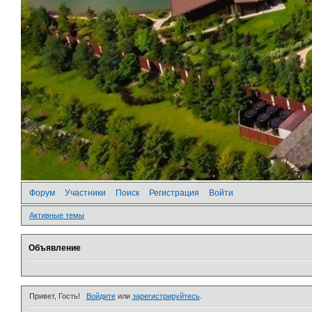
Форум
Участники
Поиск
Регистрация
Войти
Активные темы
Объявление
Привет, Гость!
Войдите
или
зарегистрируйтесь
.