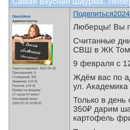
Самая Вкусная Шаурма. Люб
Поделиться
2024
GlavAdmin
Администратор
Люберцы! Вы 
Считанные дни
СВШ в ЖК Том
9 февраля с 12
Зарегистрирован
: 2022-04-16
Приглашений:
0
Ждём вас по а
Сообщений:
353
Уважение:
[+0/-0]
ул. Академика
Позитив:
[+0/-0]
Провел на форуме:
17 часов 47 минут
Только в день 
Последний визит:
2026-07-23 10:49:42
350₽ дарим ша
картофель фри