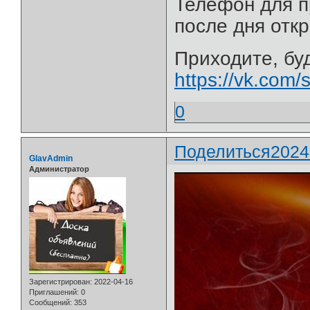
Телефон для п
после дня отк
Приходите, буд
https://vk.co
0
Поделиться
2024
GlavAdmin
Администратор
Зарегистрирован
: 2022-04-16
Приглашений:
0
Сообщений:
353