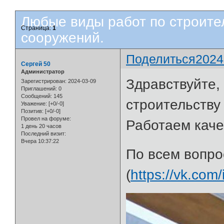
Любые виды работ по строите
Страница:
1
сооружений.
Поделиться
2024
Сергей 50
Администратор
Здравствуйте,
Зарегистрирован
: 2024-03-09
Приглашений:
0
Сообщений:
145
строительству
Уважение:
[+0/-0]
Позитив:
[+0/-0]
Провел на форуме:
Работаем каче
1 день 20 часов
Последний визит:
Вчера 10:37:22
По всем вопр
(
https://vk.co