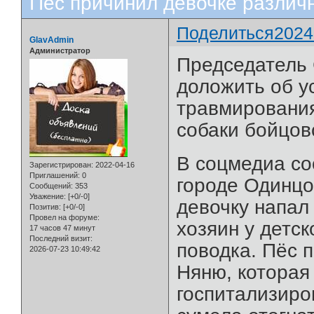
Пёс причинил девочке различ
Поделиться
2024
GlavAdmin
Администратор
Председатель 
доложить об у
травмирования
собаки бойцов
В соцмедиа со
Зарегистрирован
: 2022-04-16
Приглашений:
0
городе Одинцо
Сообщений:
353
Уважение:
[+0/-0]
девочку напал
Позитив:
[+0/-0]
Провел на форуме:
хозяин у детс
17 часов 47 минут
Последний визит:
поводка. Пёс 
2026-07-23 10:49:42
Няню, которая
госпитализиро