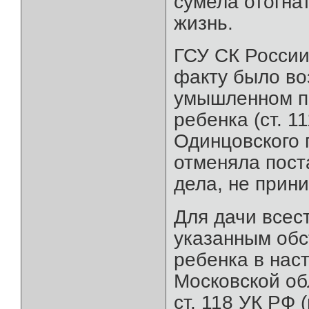
сумела отогнат
жизнь.
ГСУ СК России
факту было во
умышленном п
ребенка (ст. 1
Одинцовского 
отменяла пост
дела, не прин
Для дачи всес
указанным обс
ребенка в нас
Московской об
ст. 118 УК РФ