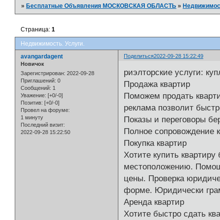
»
Бесплатные Объявления МОСКОВСКАЯ ОБЛАСТЬ
»
Недвижимос
Страница:
1
Недвижимость. Услуги.
avangardagent
Поделиться
2022-09-28 15:22:49
Новичок
риэлторские услуги: ку
Зарегистрирован
: 2022-09-28
Приглашений:
0
Продажа квартир
Сообщений:
1
Поможем продать кварти
Уважение:
[+0/-0]
Позитив:
[+0/-0]
реклама позволит быстро
Провел на форуме:
1 минуту
Показы и переговоры бе
Последний визит:
Полное сопровождение 
2022-09-28 15:22:50
Покупка квартир
Хотите купить квартиру
местоположению. Помощь
цены. Проверка юридиче
форме. Юридически гра
Аренда квартир
Хотите быстро сдать ква