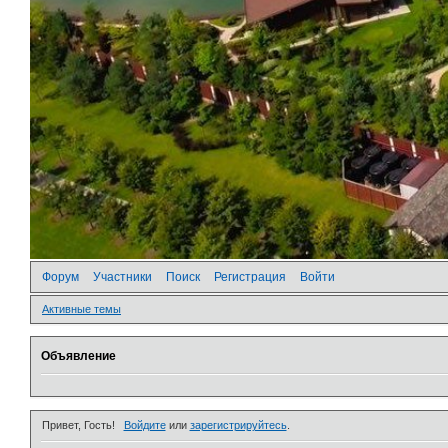
Форум
Участники
Поиск
Регистрация
Войти
Активные темы
Объявление
Привет, Гость!
Войдите
или
зарегистрируйтесь
.