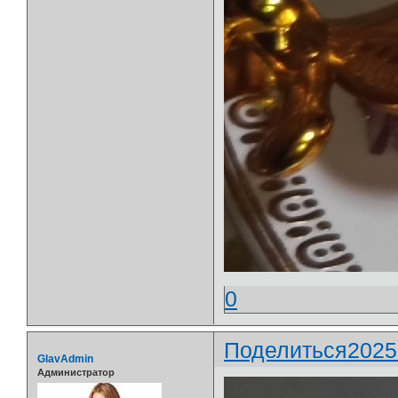
0
Поделиться
2025
GlavAdmin
Администратор