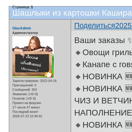
Страница:
1
Шашлыки из картошки Кашира
Поделиться
2025
GlavAdmin
Администратор
Ваши заказы
🔸Овощи грил
🔸Канапе с го
🔸НОВИНКА 
Зарегистрирован
: 2022-04-16
Приглашений:
0
🔸НОВИНКА 
Сообщений:
353
Уважение:
[+0/-0]
ЧИЗ И ВЕТЧИН
Позитив:
[+0/-0]
Провел на форуме:
17 часов 47 минут
НАПОЛНЕНИЕ 
Последний визит:
2026-07-23 10:49:42
🔸НОВИНКА 