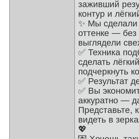
заживший резу
контур и лёгки
✨ Мы сделали 
оттенке — без
выглядели све
✅ Техника под
сделать лёгки
подчеркнуть ко
✅ Результат де
✅ Вы экономит
аккуратно — д
Представьте, 
видеть в зерк
💖
💌 Хочешь так