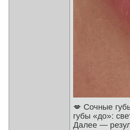
💋 Сочные губ
губы «до»: све
Далее — резул