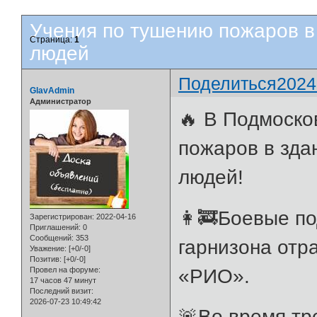
Учения по тушению пожаров в
Страница:
1
людей
Поделиться
2024
GlavAdmin
Администратор
🔥 В Подмоско
пожаров в зда
людей!
👩‍🚒Боевые п
Зарегистрирован
: 2022-04-16
Приглашений:
0
Сообщений:
353
гарнизона отр
Уважение:
[+0/-0]
Позитив:
[+0/-0]
«РИО».
Провел на форуме:
17 часов 47 минут
Последний визит:
2026-07-23 10:49:42
🚨Во время тр