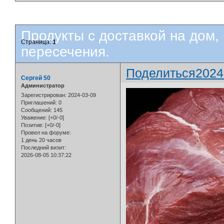
Продукты с доставкой на дом, 
Страница:
1
пересечения.
Поделиться
2024
Сергей 50
Администратор
Зарегистрирован
: 2024-03-09
Приглашений:
0
Сообщений:
145
Уважение:
[+0/-0]
Позитив:
[+0/-0]
Провел на форуме:
1 день 20 часов
Последний визит:
2026-08-05 10:37:22