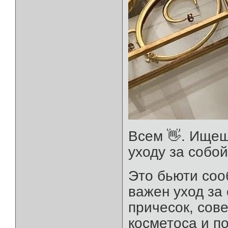
Всем 👋. Ищеш
уходу за собо
Это бьюти соо
важен уход за
причесок, сове
косметоса и п