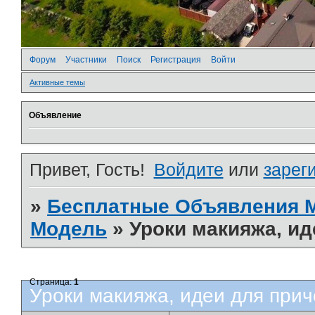
Форум
Участники
Поиск
Регистрация
Войти
Активные темы
Объявление
Привет, Гость!
Войдите
или
зарег
»
Бесплатные Объявления
Модель
»
Уроки макияжа, ид
Страница:
1
Уроки макияжа, идеи для прич