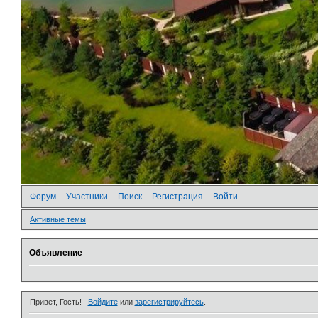
Форум
Участники
Поиск
Регистрация
Войти
Активные темы
Объявление
Привет, Гость!
Войдите
или
зарегистрируйтесь
.