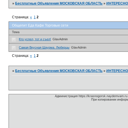
»
Бесплатные Объявления МОСКОВСКАЯ ОБЛАСТЬ
»
ИНТЕРЕСНО
Страница:
«
1
2
Общепит Еда Кафе Торговые сети
Тема
Кто успел, тот и съел!
GlavAdmin
Самая Вкусная Шаурма. Люберцы
GlavAdmin
Страница:
«
1
2
»
Бесплатные Объявления МОСКОВСКАЯ ОБЛАСТЬ
»
ИНТЕРЕСНО
Администрация https://krasnogorsk.naydemvam.r
При копировании информ